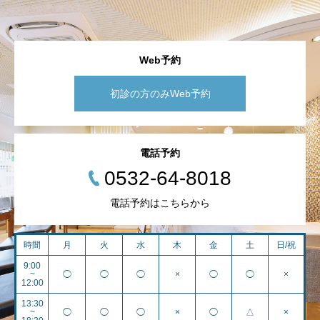
Web予約
初診の方のみWeb予約
電話予約
0532-64-8018
電話予約はこちらから
時間
月
火
水
木
金
土
日/祝
9:00
~
◯
◯
◯
×
◯
◯
×
12:00
13:30
~
◯
◯
◯
×
◯
△
×