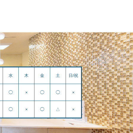
水
木
金
土
日/祝
◯
×
◯
◯
×
◯
×
◯
△
×