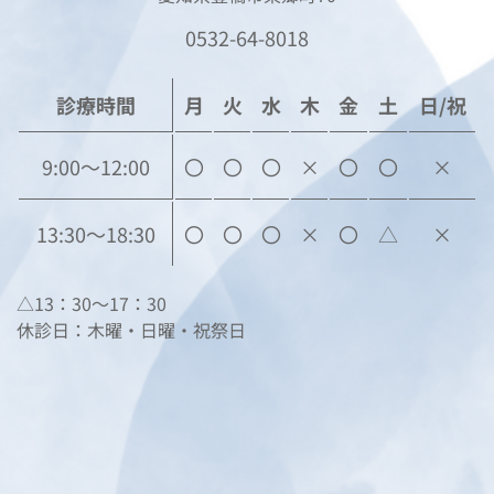
0532-64-8018
診療時間
月
火
水
木
金
土
日/祝
9:00〜12:00
〇
〇
〇
×
〇
〇
×
13:30〜18:30
〇
〇
〇
×
〇
△
×
△13：30～17：30
休診日：木曜・日曜・祝祭日