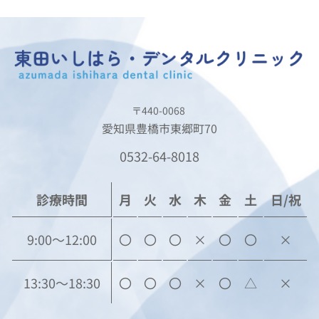
〒440-0068 
愛知県豊橋市東郷町70
0532-64-8018
診療時間
月
火
水
木
金
土
日/祝
9:00〜12:00
〇
〇
〇
×
〇
〇
×
13:30〜18:30
〇
〇
〇
×
〇
△
×