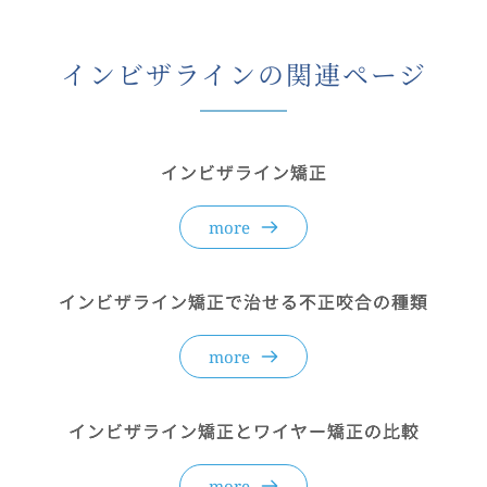
インビザラインの関連ページ
インビザライン矯正
more
インビザライン矯正で治せる不正咬合の種類
more
インビザライン矯正とワイヤー矯正の比較
more