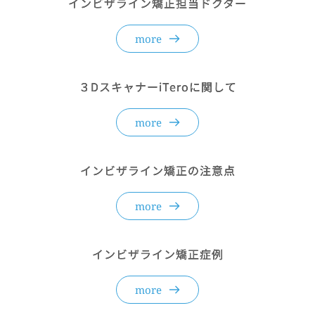
インビザライン矯正担当ドクター
more
３DスキャナーiTeroに関して
more
インビザライン矯正の注意点
more
インビザライン矯正症例
more