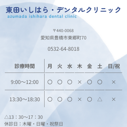
〒440-0068 
愛知県豊橋市東郷町70
0532-64-8018
診療時間
月
火
水
木
金
土
日/祝
9:00〜12:00
〇
〇
〇
×
〇
〇
×
13:30〜18:30
〇
〇
〇
×
〇
△
×
△13：30～17：30
休診日：木曜・日曜・祝祭日