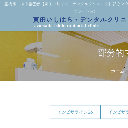
豊橋市にある歯医者【東田いしはら・デンタルクリニック】部分マ
ザラインGO」
部分的
ホーム
インビザラインGo
インビザ